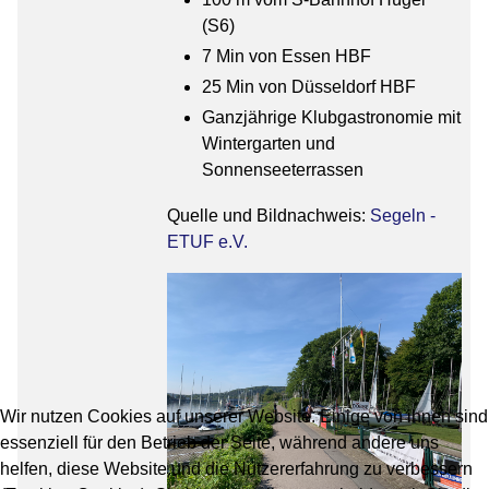
(S6)
7 Min von Essen HBF
25 Min von Düsseldorf HBF
Ganzjährige Klubgastronomie mit
Wintergarten und
Sonnenseeterrassen
Quelle und Bildnachweis:
Segeln -
ETUF e.V.
Wir nutzen Cookies auf unserer Website. Einige von ihnen sind
essenziell für den Betrieb der Seite, während andere uns
helfen, diese Website und die Nutzererfahrung zu verbessern