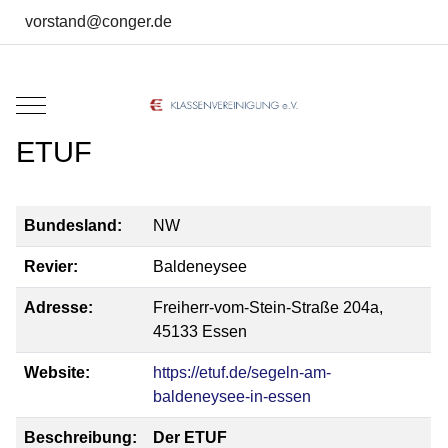
vorstand@conger.de
Mobile Menu Toggle
ETUF
Bundesland:
NW
Revier:
Baldeneysee
Adresse:
Freiherr-vom-Stein-Straße 204a,
45133 Essen
Website:
https://etuf.de/segeln-am-
baldeneysee-in-essen
Beschreibung:
Der ETUF