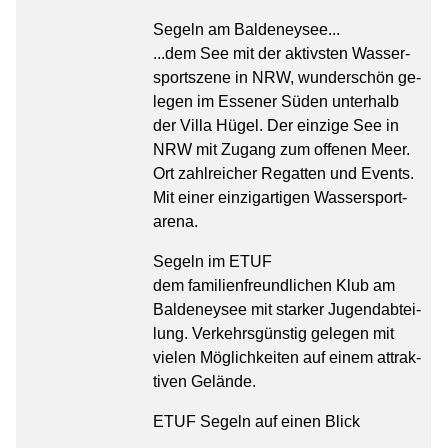
Se­geln am Bal­de­ney­see...
...dem See mit der ak­tivs­ten Was­ser­
sport­sze­ne in NRW, wun­der­schön ge­
le­gen im Es­se­ner Süden un­ter­halb
der Villa Hügel. Der ein­zi­ge See in
NRW mit Zu­gang zum of­fe­nen Meer.
Ort zahl­rei­cher Re­gat­ten und Events.
Mit einer ein­zig­ar­ti­gen Was­ser­sport­
are­na.
Se­geln im ETUF
dem fa­mi­li­en­freund­li­chen Klub am
Bal­de­ney­see mit star­ker Ju­gend­ab­tei­
lung. Ver­kehrs­güns­tig ge­le­gen mit
vie­len Mög­lich­kei­ten auf einem at­trak­
ti­ven Ge­län­de.
ETUF Se­geln auf einen Blick