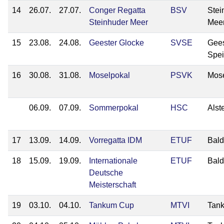
14
26.07.
27.07.
Conger Regatta
BSV
Stei
Steinhuder Meer
Mee
15
23.08.
24.08.
Geester Glocke
SVSE
Gees
Spe
16
30.08.
31.08.
Moselpokal
PSVK
Mos
06.09.
07.09.
Sommerpokal
HSC
Alst
17
13.09.
14.09.
Vorregatta IDM
ETUF
Bal
18
15.09.
19.09.
Internationale
ETUF
Bal
Deutsche
Meisterschaft
19
03.10.
04.10.
Tankum Cup
MTVI
Tan