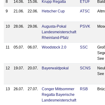
8
14.06.
15.06.
Krupp Regatta
ETUF
Bal
9
21.06.
22.06.
Hetscher Cup
ATSC
Altm
10
28.06.
29.06.
Augusta-Pokal
PSVK
Mos
Landesmeisterschaft
Rheinland-Pfalz
11
05.07.
06.07.
Woodstock 2.0
SSC
Gro
Seg
See
12
19.07.
20.07.
Bayerwaldpokal
SCNS
Neu
See
13
26.07.
27.07.
Conger Mittsommer
RSB
Brüc
Regatta Bayerische
Landesmeisterschaft