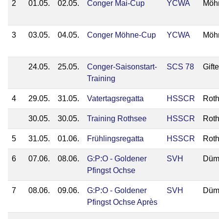
2
01.05.
02.05.
Conger Mai-Cup
YCWA
Möh
3
03.05.
04.05.
Conger Möhne-Cup
YCWA
Möh
24.05.
25.05.
Conger-Saisonstart-
SCS 78
Gift
Training
4
29.05.
31.05.
Vatertagsregatta
HSSCR
Rot
30.05.
30.05.
Training Rothsee
HSSCR
Rot
5
31.05.
01.06.
Frühlingsregatta
HSSCR
Rot
6
07.06.
08.06.
G:P:O - Goldener
SVH
Düm
Pfingst Ochse
7
08.06.
09.06.
G:P:O - Goldener
SVH
Düm
Pfingst Ochse Après