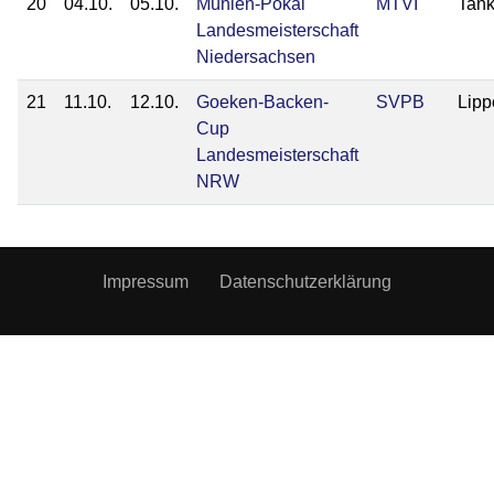
20
04.10.
05.10.
Mühlen-Pokal
MTVI
Tan
Landesmeisterschaft
Niedersachsen
21
11.10.
12.10.
Goeken-Backen-
SVPB
Lip
Cup
Landesmeisterschaft
NRW
Impressum
Datenschutzerklärung