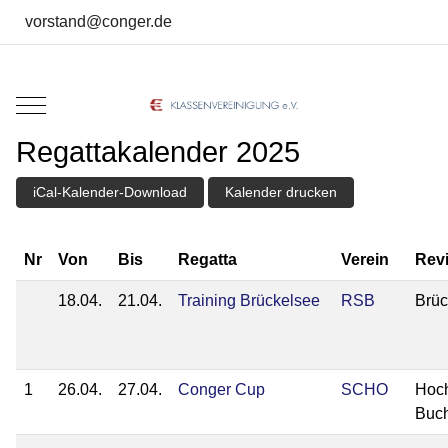
vorstand@conger.de
Mobile Menu Toggle
Regattakalender 2025
iCal-Kalender-Download
Kalender drucken
Nr
Von
Bis
Regatta
Verein
Rev
18.04.
21.04.
Training Brückelsee
RSB
Brüc
1
26.04.
27.04.
Conger Cup
SCHO
Hoc
Buc