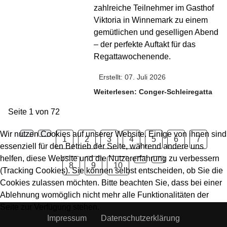
zahlreiche Teilnehmer im Gasthof
Viktoria in Winnemark zu einem
gemütlichen und geselligen Abend
– der perfekte Auftakt für das
Regattawochenende.
Erstellt: 07. Juli 2026
Weiterlesen: Conger-Schleiregatta
Seite 1 von 72
Wir nutzen Cookies auf unserer Website. Einige von ihnen sind
1
2
3
4
5
6
7
essenziell für den Betrieb der Seite, während andere uns
helfen, diese Website und die Nutzererfahrung zu verbessern
8
9
10
(Tracking Cookies). Sie können selbst entscheiden, ob Sie die
Cookies zulassen möchten. Bitte beachten Sie, dass bei einer
Ablehnung womöglich nicht mehr alle Funktionalitäten der
Seite zur Verfügung stehen.
Impressum
Datenschutzerklärung