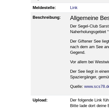
Meldestelle:
Link
Allgemeine Bes
Beschreibung:
Der Segel-Club Sarst
Naherholungsgebiet “
Der Giftener See lie
nach dem am See angr
Gegend.
Vor allem bei Westwi
Der See liegt in ein
Spaziergänger, gemüt
Quelle:
www.scs78.d
Upload:
Der folgende Link fü
Bitte lade dort deine