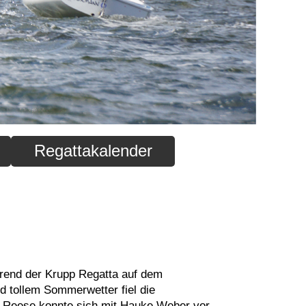
Regattakalender
end der Krupp Regatta auf dem
d tollem Sommerwetter fiel die
 Reese konnte sich mit Hauke Weber vor