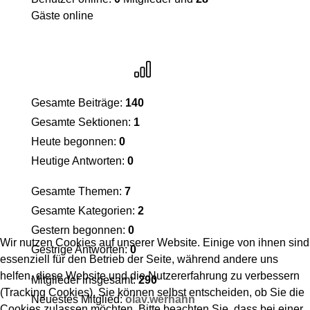
Gäste online
Gesamte Beiträge:
140
Gesamte Sektionen:
1
Heute begonnen:
0
Heutige Antworten:
0
Gesamte Themen:
7
Gesamte Kategorien:
2
Gestern begonnen:
0
Wir nutzen Cookies auf unserer Website. Einige von ihnen sind
Gestrige Antworten:
0
essenziell für den Betrieb der Seite, während andere uns
helfen, diese Website und die Nutzererfahrung zu verbessern
Mitglieder insgesamt:
290
(Tracking Cookies). Sie können selbst entscheiden, ob Sie die
Neuestes Mitglied:
olav.werhahn
Cookies zulassen möchten. Bitte beachten Sie, dass bei einer