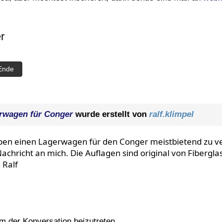
r
Ende
rwagen für Conger
wurde erstellt von
ralf.klimpel
ben einen Lagerwagen für den Conger meistbietend zu ver
achricht an mich. Die Auflagen sind original von Fibergl
 Ralf
 der Konversation beizutreten.