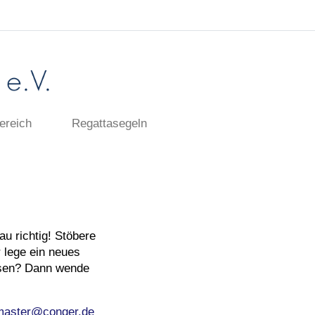
ereich
Regattasegeln
u richtig! Stöbere
r lege ein neues
assen? Dann wende
aster@conger.de