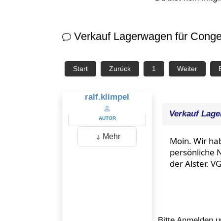
Verkauf Lagerwagen für Conge
Start
Zurück
1
Weiter
ralf.klimpel
Verkauf Lage
AUTOR
Mehr
Moin. Wir ha
persönliche N
der Alster. VG
Bitte
Anmelden
um